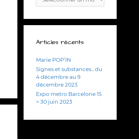
Articles récents
Marie POP’IN
Signes et substances.. du
4 décembre au 9
décembre 2023
Expo metro Barcelone 15
> 30 juin 2023