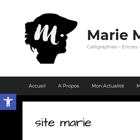
Aller
au
contenu
Marie 
Calligraphies – Encres
Accueil
A Propos
Mon Actualité
M
Ouvrir la barre d’outils
site marie