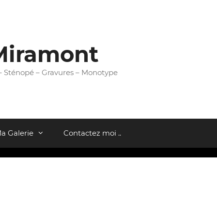
Miramont
 – Sténopé – Gravures – Monotype
a Galerie
Contactez moi ..