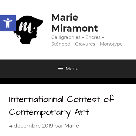
Aller
au
Ouvrir la barre d’outils
Marie
contenu
Miramont
Calligraphies – Encres –
Sténopé – Gravures – Monotype
Menu
Internationnal Contest of
Contemporary Art
4 décembre 2019
par
Marie