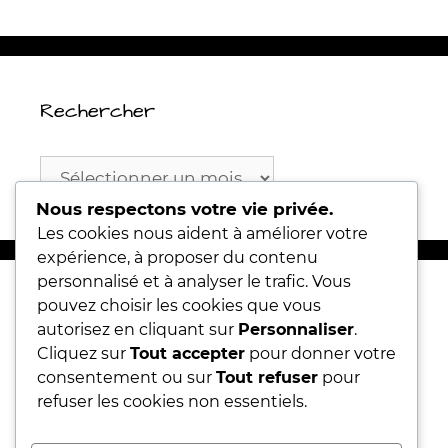
Rechercher
Rechercher
Nous respectons votre vie privée.
Les cookies nous aident à améliorer votre
expérience, à proposer du contenu
personnalisé et à analyser le trafic. Vous
pouvez choisir les cookies que vous
Articles récents
autorisez en cliquant sur
Personnaliser
.
Cliquez sur
Tout accepter
pour donner votre
Marie POP’IN
consentement ou sur
Tout refuser
pour
refuser les cookies non essentiels.
Signes et substances.. du 4 décembre au 9
décembre 2023