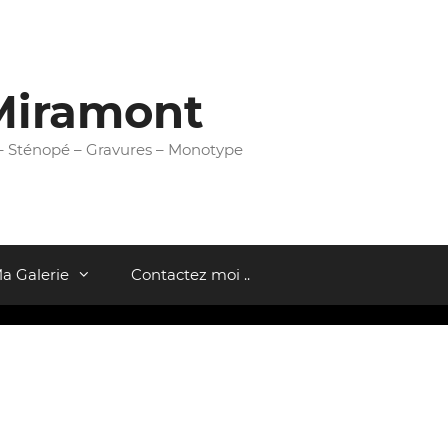
Miramont
 – Sténopé – Gravures – Monotype
a Galerie
Contactez moi ..