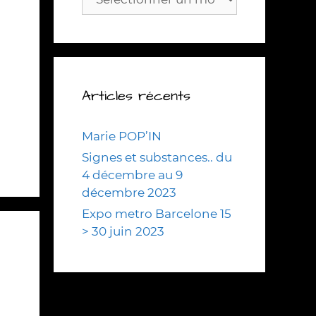
Articles récents
Marie POP’IN
Signes et substances.. du
4 décembre au 9
décembre 2023
Expo metro Barcelone 15
> 30 juin 2023