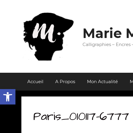
Aller
au
contenu
Marie 
Calligraphies – Encres
Accueil
A Propos
Mon Actualité
M
Ouvrir la barre d’outils
Paris_010117-6777