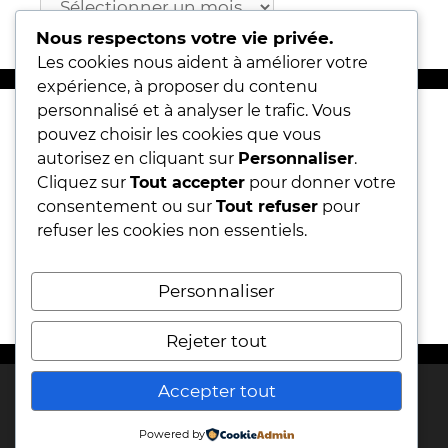
Nous respectons votre vie privée.
Les cookies nous aident à améliorer votre
expérience, à proposer du contenu
personnalisé et à analyser le trafic. Vous
pouvez choisir les cookies que vous
Articles récents
autorisez en cliquant sur
Personnaliser
.
Cliquez sur
Tout accepter
pour donner votre
Marie POP’IN
consentement ou sur
Tout refuser
pour
refuser les cookies non essentiels.
Signes et substances.. du 4 décembre au 9
décembre 2023
Expo metro Barcelone 15 > 30 juin 2023
Personnaliser
Rejeter tout
Accepter tout
CGV/CGU
Mentions Légales
Confidentialité
Powered by
© Marie Miramont - 2026